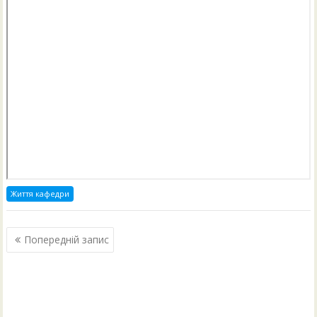
Життя кафедри
Навігація
Попередній запис
записів