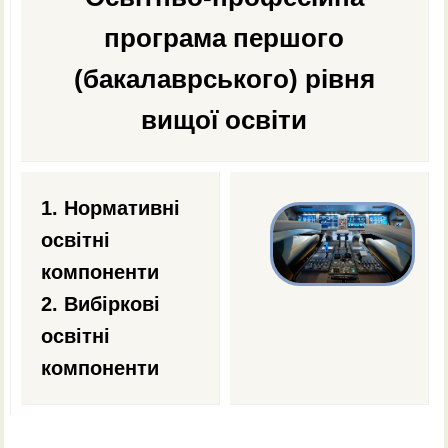
faks@kpi.ua
програма першого
(бакалаврського) рівня
вищої освіти
1. Нормативні
освітні
компоненти
2. Вибіркові
освітні
компоненти