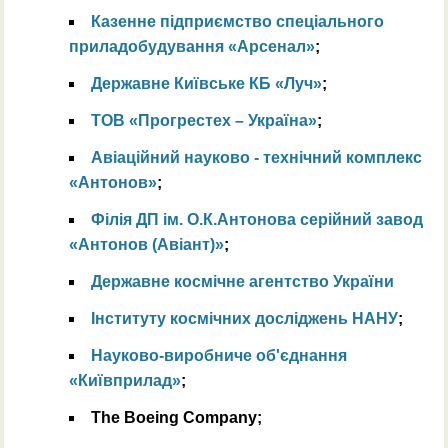
Казенне підприємство спеціального
приладобудування «Арсенал»
;
Державне Київське КБ «Луч»
;
ТОВ «Прогрестех – Україна»
;
Авіаційний науково - технічний комплекс
«Антонов»
;
Філія ДП ім. О.К.Антонова cерійний завод
«Антонов (Авіант)»
;
Державне космічне агентство України
Інституту космічних досліджень НАНУ
;
Науково-виробниче об'єднання
«Київприлад»
;
The Boeing Company;