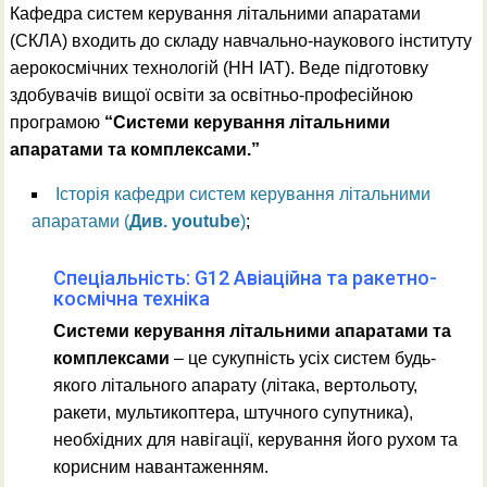
faks@kpi.ua
Кафедра систем керування літальними апаратами
(СКЛА) входить до складу навчально-наукового інституту
аерокосмічних технологій (НН ІАТ). Веде підготовку
здобувачів вищої освіти за освітньо-професійною
програмою
“Системи керування літальними
апаратами та комплексами.”
Історія кафедри систем керування літальними
апаратами (
Див. youtube
)
;
Спеціальність: G12 Авіаційна та ракетно-
космічна техніка
Системи керування літальними апаратами та
комплексами
– це сукупність усіх систем будь-
якого літального апарату (літака, вертольоту,
ракети, мультикоптера, штучного супутника),
необхідних для навігації, керування його рухом та
корисним навантаженням.