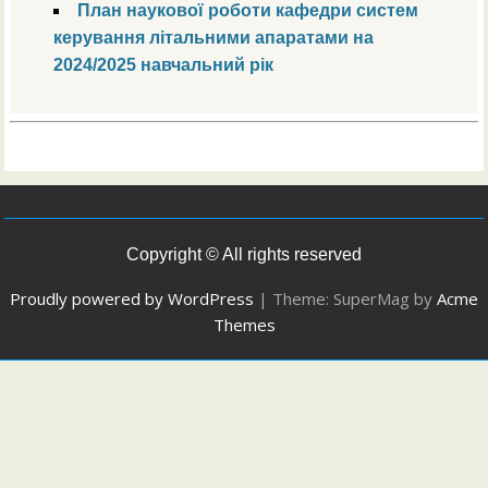
faks@kpi.ua
План наукової роботи кафедри систем
керування літальними апаратами на
2024/2025 навчальний рік
Copyright © All rights reserved
Proudly powered by WordPress
|
Theme: SuperMag by
Acme
Themes